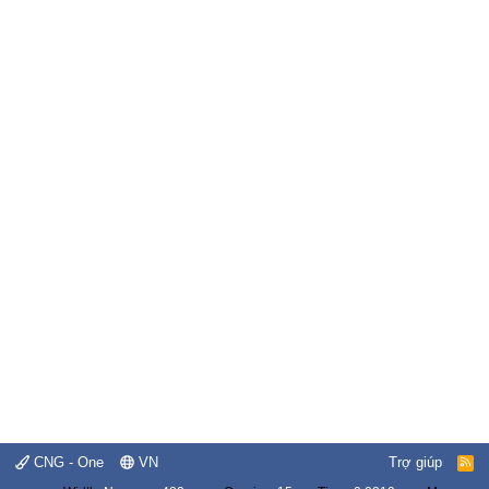
CNG - One
VN
Trợ giúp
R
S