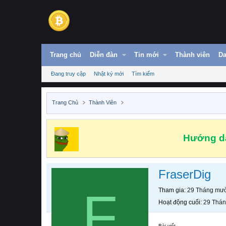
Trang chủ
Diễn đàn
Tin mới
Thành viên
Da
Đang truy cập
Nhật ký mới
Tìm kiếm
Trang Chủ
Thành Viên
Hướng dẫ
FraserDig
F
Tham gia
29 Tháng mườ
Hoạt động cuối
29 Thán
Bài viết