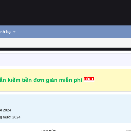
nh bạ
n kiếm tiền đơn giản miễn phí
i 2024
g mười 2024
Lượt thích
VN