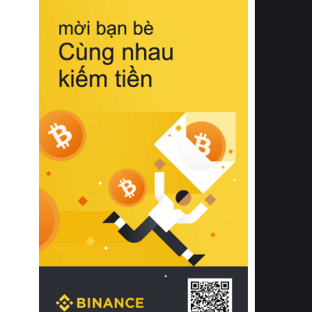
biệt từ bề mặt vải mềm mịn, khả năng
thoáng khí tuyệt vời cho đến độ đàn
hồi chuẩn xác của phần đệm nâng đỡ
cột sống.
Bên cạnh đó, việc lựa chọn các dòng
sản phẩm đạt chuẩn chất lượng quốc
tế còn giúp ngăn ngừa tình trạng kích
ứng da, hạn chế sự phát triển của vi
khuẩn và nấm mốc trong điều kiện
thời tiết nóng ẩm. Bạn có thể tìm hiểu
thêm các nghiên cứu khoa học về tác
động của giấc ngủ và môi trường
phòng ngủ đối với sức khỏe con
người tại Sleep Foundation (External
Link) để có cái nhìn toàn diện hơn.
2. Các tiêu chí vàng khi lựa chọn
chăn ga gối đệm cao cấp cho phòng
ngủ
Để sở hữu một bộ chăn ga gối đệm
cao cấp hoàn hảo cả về thẩm mỹ lẫn
công năng, người tiêu dùng cần cân
nhắc kỹ lưỡng các tiêu chí quan trọng