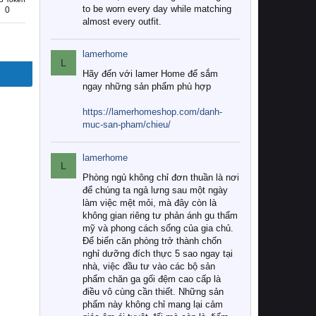
to be worn every day while matching
0
almost every outfit.
lamerhome
L
Hãy đến với lamer Home để sắm
ngay những sản phẩm phù hợp
https://lamerhomeshop.com/danh-
muc-san-pham/chieu/
lamerhome
L
Phòng ngủ không chỉ đơn thuần là nơi
để chúng ta ngả lưng sau một ngày
làm việc mệt mỏi, mà đây còn là
không gian riêng tư phản ánh gu thẩm
mỹ và phong cách sống của gia chủ.
Để biến căn phòng trở thành chốn
nghỉ dưỡng đích thực 5 sao ngay tại
nhà, việc đầu tư vào các bộ sản
phẩm chăn ga gối đệm cao cấp là
điều vô cùng cần thiết. Những sản
phẩm này không chỉ mang lại cảm