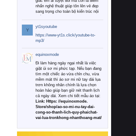
giác êm ái tuyệt đối mà còn là điểm
nhấn nghệ thuật giúp tôn lên vẻ đẹp
sang trọng cho toàn bộ kiến trúc nội
thất.
yt1syoutube
Tuy nhiên, giữa thị trường đa dạng
Y
với vô vàn thương hiệu và mẫu mã
https://www-yt1s.click/youtube-to-
như hiện nay, làm thế nào để chọn
mp3/
được những bộ chăn ga gối đệm cao
cấp thực sự chất lượng, phù hợp với
equinoxmode
khí hậu và nhu cầu sử dụng của gia
đình? Hãy cùng chúng tôi đi tìm lời
Đi làm hàng ngày ngại nhất là việc
giải đáp chi tiết qua bài viết dưới đây.
giặt ủi sơ mi phức tạp. Nếu bạn đang
tìm một chiếc áo vừa chỉn chu, vừa
1. Tại sao các gia đình hiện đại lại ưa
mềm mát thì áo sơ mi nữ tay dài lụa
chuộng chăn ga gối đệm cao cấp?
trơn không nhăn chính là lựa chọn
hoàn hảo giúp bạn giữ nét thanh lịch
Khác với các dòng sản phẩm thông
cả ngày dài. Xem chi tiết mẫu áo tại:
thường, những bộ chăn ga gối đệm
Link: Https: //equinoxmode.
cao cấp trải qua quy trình sản xuất
Store/shop/ao-so-mi-nu-tay-dai-
nghiêm ngặt từ khâu chọn lọc nguyên
cong-so-thanh-lich-quy-phaichat-
liệu tự nhiên đến công nghệ dệt
vai-lua-tronkhong-nhanthoang-mat/
nhuộm hiện đại không chứa hóa chất
độc hại. Khi sử dụng dòng sản phẩm
này, bạn sẽ cảm nhận rõ rệt sự khác