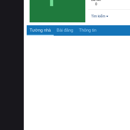
0
Tìm kiếm
Tường nhà
Bài đăng
Thông tin