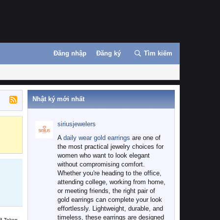
Đăng nhập
Đăng ký
Tìm kiếm
Nhật ký mới nhất
siriusjewelers
Binance
MEXC
A
daily wear gold earrings
are one of
the most practical jewelry choices for
women who want to look elegant
without compromising comfort.
Whether you're heading to the office,
attending college, working from home,
or meeting friends, the right pair of
gold earrings can complete your look
effortlessly. Lightweight, durable, and
timeless, these earrings are designed
B Token