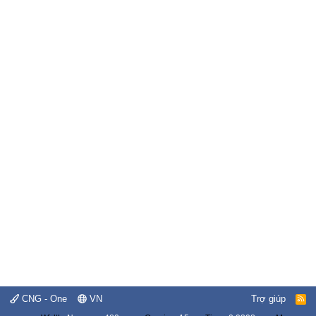
CNG - One
VN
Trợ giúp
R
S