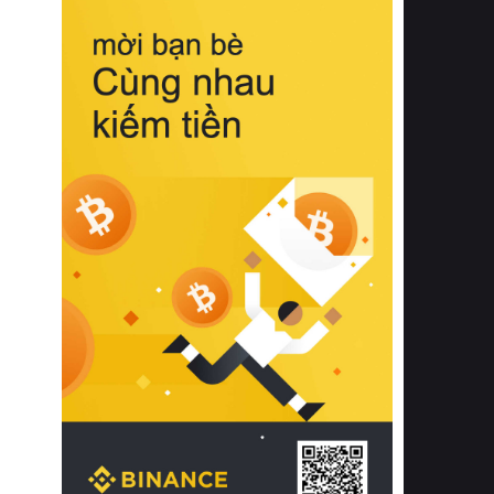
biệt từ bề mặt vải mềm mịn, khả năng
thoáng khí tuyệt vời cho đến độ đàn
hồi chuẩn xác của phần đệm nâng đỡ
cột sống.
Bên cạnh đó, việc lựa chọn các dòng
sản phẩm đạt chuẩn chất lượng quốc
tế còn giúp ngăn ngừa tình trạng kích
ứng da, hạn chế sự phát triển của vi
khuẩn và nấm mốc trong điều kiện
thời tiết nóng ẩm. Bạn có thể tìm hiểu
thêm các nghiên cứu khoa học về tác
động của giấc ngủ và môi trường
phòng ngủ đối với sức khỏe con
người tại Sleep Foundation (External
Link) để có cái nhìn toàn diện hơn.
2. Các tiêu chí vàng khi lựa chọn
chăn ga gối đệm cao cấp cho phòng
ngủ
Để sở hữu một bộ chăn ga gối đệm
cao cấp hoàn hảo cả về thẩm mỹ lẫn
công năng, người tiêu dùng cần cân
nhắc kỹ lưỡng các tiêu chí quan trọng