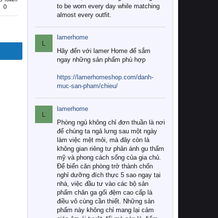
to be worn every day while matching
0
almost every outfit.
lamerhome
L
Hãy đến với lamer Home để sắm
ngay những sản phẩm phù hợp
https://lamerhomeshop.com/danh-
muc-san-pham/chieu/
lamerhome
L
Phòng ngủ không chỉ đơn thuần là nơi
để chúng ta ngả lưng sau một ngày
làm việc mệt mỏi, mà đây còn là
không gian riêng tư phản ánh gu thẩm
mỹ và phong cách sống của gia chủ.
Để biến căn phòng trở thành chốn
nghỉ dưỡng đích thực 5 sao ngay tại
nhà, việc đầu tư vào các bộ sản
phẩm chăn ga gối đệm cao cấp là
điều vô cùng cần thiết. Những sản
phẩm này không chỉ mang lại cảm