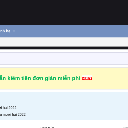
nh bạ
n kiếm tiền đơn giản miễn phí
i hai 2022
g mười hai 2022
Lượt thích
VN