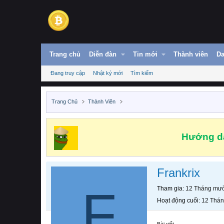
Trang chủ
Diễn đàn
Tin mới
Thành viên
Da
Đang truy cập
Nhật ký mới
Tìm kiếm
Trang Chủ
Thành Viên
Hướng dẫ
Frankrix
F
Tham gia
12 Tháng mườ
Hoạt động cuối
12 Thán
Bài viết