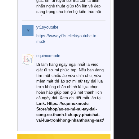
giác êm ái tuyệt đối mà còn là điểm
nhấn nghệ thuật giúp tôn lên vẻ đẹp
sang trọng cho toàn bộ kiến trúc nội
thất.
yt1syoutube
Tuy nhiên, giữa thị trường đa dạng
Y
với vô vàn thương hiệu và mẫu mã
https://www-yt1s.click/youtube-to-
như hiện nay, làm thế nào để chọn
mp3/
được những bộ chăn ga gối đệm cao
cấp thực sự chất lượng, phù hợp với
equinoxmode
khí hậu và nhu cầu sử dụng của gia
đình? Hãy cùng chúng tôi đi tìm lời
Đi làm hàng ngày ngại nhất là việc
giải đáp chi tiết qua bài viết dưới đây.
giặt ủi sơ mi phức tạp. Nếu bạn đang
tìm một chiếc áo vừa chỉn chu, vừa
1. Tại sao các gia đình hiện đại lại ưa
mềm mát thì áo sơ mi nữ tay dài lụa
chuộng chăn ga gối đệm cao cấp?
trơn không nhăn chính là lựa chọn
hoàn hảo giúp bạn giữ nét thanh lịch
Khác với các dòng sản phẩm thông
cả ngày dài. Xem chi tiết mẫu áo tại:
thường, những bộ chăn ga gối đệm
Link: Https: //equinoxmode.
cao cấp trải qua quy trình sản xuất
Store/shop/ao-so-mi-nu-tay-dai-
nghiêm ngặt từ khâu chọn lọc nguyên
cong-so-thanh-lich-quy-phaichat-
liệu tự nhiên đến công nghệ dệt
vai-lua-tronkhong-nhanthoang-mat/
nhuộm hiện đại không chứa hóa chất
độc hại. Khi sử dụng dòng sản phẩm
này, bạn sẽ cảm nhận rõ rệt sự khác