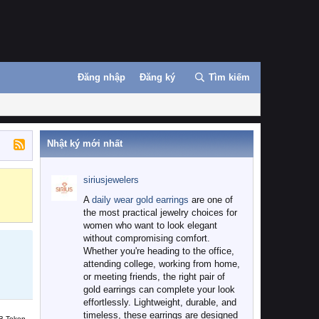
Đăng nhập
Đăng ký
Tìm kiếm
Nhật ký mới nhất
siriusjewelers
Binance
MEXC
A
daily wear gold earrings
are one of
the most practical jewelry choices for
women who want to look elegant
without compromising comfort.
Whether you're heading to the office,
attending college, working from home,
or meeting friends, the right pair of
gold earrings can complete your look
effortlessly. Lightweight, durable, and
timeless, these earrings are designed
B Token