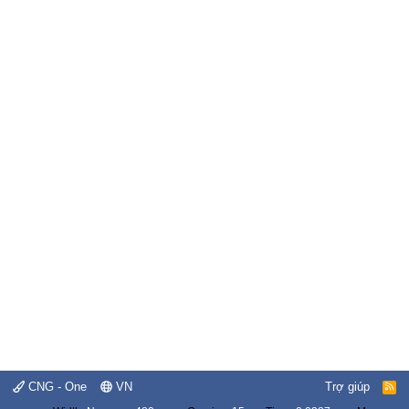
CNG - One
VN
Trợ giúp
R
S