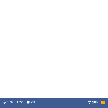
CNG - One
VN
Trợ giúp
R
S