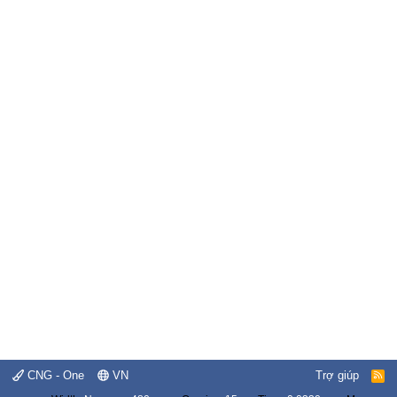
CNG - One
VN
Trợ giúp
R
S