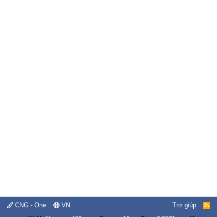
CNG - One
VN
Trợ giúp
R
S