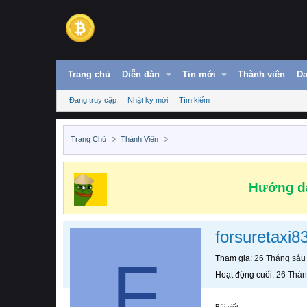
Trang chủ
Diễn đàn
Tin mới
Thành viên
Da
Đang truy cập
Nhật ký mới
Tìm kiếm
Trang Chủ
Thành Viên
Hướng dẫ
forsuretaxi8
F
Tham gia
26 Tháng sáu
Hoạt động cuối
26 Thán
Bài viết