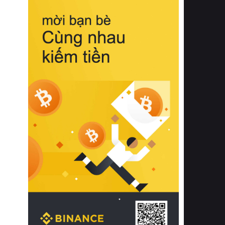
biệt từ bề mặt vải mềm mịn, khả năng
thoáng khí tuyệt vời cho đến độ đàn
hồi chuẩn xác của phần đệm nâng đỡ
cột sống.
Bên cạnh đó, việc lựa chọn các dòng
sản phẩm đạt chuẩn chất lượng quốc
tế còn giúp ngăn ngừa tình trạng kích
ứng da, hạn chế sự phát triển của vi
khuẩn và nấm mốc trong điều kiện
thời tiết nóng ẩm. Bạn có thể tìm hiểu
thêm các nghiên cứu khoa học về tác
động của giấc ngủ và môi trường
phòng ngủ đối với sức khỏe con
người tại Sleep Foundation (External
Link) để có cái nhìn toàn diện hơn.
2. Các tiêu chí vàng khi lựa chọn
chăn ga gối đệm cao cấp cho phòng
ngủ
Để sở hữu một bộ chăn ga gối đệm
cao cấp hoàn hảo cả về thẩm mỹ lẫn
công năng, người tiêu dùng cần cân
nhắc kỹ lưỡng các tiêu chí quan trọng