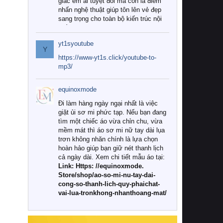
giác êm ái tuyệt đối mà còn là điểm
nhấn nghệ thuật giúp tôn lên vẻ đẹp
sang trọng cho toàn bộ kiến trúc nội
thất.
yt1syoutube
Tuy nhiên, giữa thị trường đa dạng
Y
với vô vàn thương hiệu và mẫu mã
https://www-yt1s.click/youtube-to-
như hiện nay, làm thế nào để chọn
mp3/
được những bộ chăn ga gối đệm cao
cấp thực sự chất lượng, phù hợp với
equinoxmode
khí hậu và nhu cầu sử dụng của gia
đình? Hãy cùng chúng tôi đi tìm lời
Đi làm hàng ngày ngại nhất là việc
giải đáp chi tiết qua bài viết dưới đây.
giặt ủi sơ mi phức tạp. Nếu bạn đang
tìm một chiếc áo vừa chỉn chu, vừa
1. Tại sao các gia đình hiện đại lại ưa
mềm mát thì áo sơ mi nữ tay dài lụa
chuộng chăn ga gối đệm cao cấp?
trơn không nhăn chính là lựa chọn
hoàn hảo giúp bạn giữ nét thanh lịch
Khác với các dòng sản phẩm thông
cả ngày dài. Xem chi tiết mẫu áo tại:
thường, những bộ chăn ga gối đệm
Link: Https: //equinoxmode.
cao cấp trải qua quy trình sản xuất
Store/shop/ao-so-mi-nu-tay-dai-
nghiêm ngặt từ khâu chọn lọc nguyên
cong-so-thanh-lich-quy-phaichat-
liệu tự nhiên đến công nghệ dệt
vai-lua-tronkhong-nhanthoang-mat/
nhuộm hiện đại không chứa hóa chất
độc hại. Khi sử dụng dòng sản phẩm
này, bạn sẽ cảm nhận rõ rệt sự khác