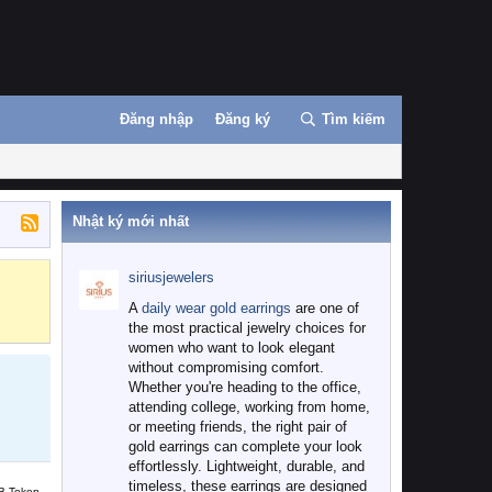
Đăng nhập
Đăng ký
Tìm kiếm
Nhật ký mới nhất
siriusjewelers
Binance
MEXC
A
daily wear gold earrings
are one of
the most practical jewelry choices for
women who want to look elegant
without compromising comfort.
Whether you're heading to the office,
attending college, working from home,
or meeting friends, the right pair of
gold earrings can complete your look
effortlessly. Lightweight, durable, and
timeless, these earrings are designed
B Token