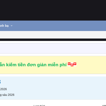
nh bạ
n kiếm tiền đơn giản miễn phí
3
 2026
g sáu 2026
Lượt thích
VN