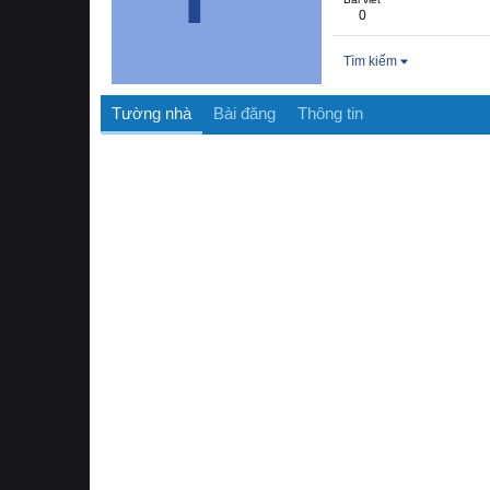
0
Tìm kiếm
Tường nhà
Bài đăng
Thông tin