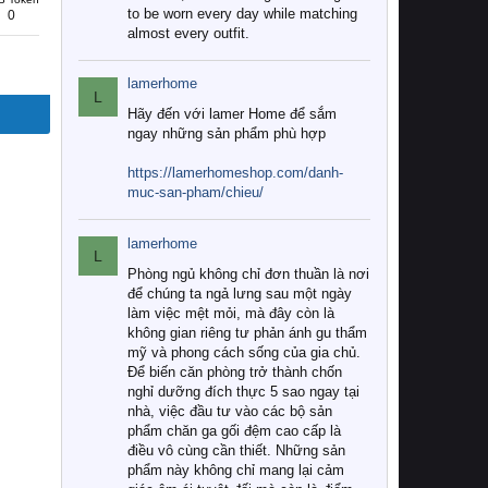
to be worn every day while matching
0
almost every outfit.
lamerhome
L
Hãy đến với lamer Home để sắm
ngay những sản phẩm phù hợp
https://lamerhomeshop.com/danh-
muc-san-pham/chieu/
lamerhome
L
Phòng ngủ không chỉ đơn thuần là nơi
để chúng ta ngả lưng sau một ngày
làm việc mệt mỏi, mà đây còn là
không gian riêng tư phản ánh gu thẩm
mỹ và phong cách sống của gia chủ.
Để biến căn phòng trở thành chốn
nghỉ dưỡng đích thực 5 sao ngay tại
nhà, việc đầu tư vào các bộ sản
phẩm chăn ga gối đệm cao cấp là
điều vô cùng cần thiết. Những sản
phẩm này không chỉ mang lại cảm