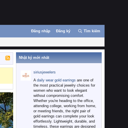
Đăng nhập
Đăng ký
Tìm kiếm
Nhật ký mới nhất
siriusjewelers
A
daily wear gold earrings
are one of
the most practical jewelry choices for
women who want to look elegant
without compromising comfort.
Whether you're heading to the office,
attending college, working from home,
or meeting friends, the right pair of
gold earrings can complete your look
effortlessly. Lightweight, durable, and
timeless, these earrings are designed