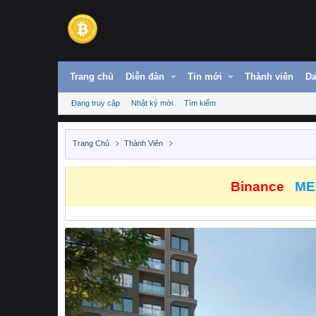
Trang chủ
Diễn đàn
Tin mới
Thành viên
Da
Đang truy cập
Nhật ký mới
Tìm kiếm
Trang Chủ
Thành Viên
Binance
ME