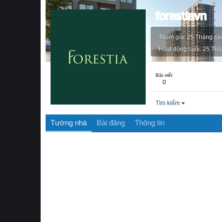
forestiavn
Tham gia
25 Tháng sá
Hoạt động cuối
25 Thá
Bài viết
0
Tìm kiếm
Tường nhà
Bài đăng
Thông tin