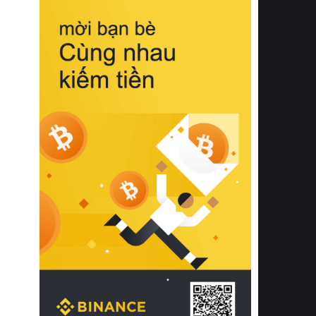
biệt từ bề mặt vải mềm mịn, khả năng
thoáng khí tuyệt vời cho đến độ đàn
hồi chuẩn xác của phần đệm nâng đỡ
cột sống.
Bên cạnh đó, việc lựa chọn các dòng
sản phẩm đạt chuẩn chất lượng quốc
tế còn giúp ngăn ngừa tình trạng kích
ứng da, hạn chế sự phát triển của vi
khuẩn và nấm mốc trong điều kiện
thời tiết nóng ẩm. Bạn có thể tìm hiểu
thêm các nghiên cứu khoa học về tác
động của giấc ngủ và môi trường
phòng ngủ đối với sức khỏe con
người tại Sleep Foundation (External
Link) để có cái nhìn toàn diện hơn.
2. Các tiêu chí vàng khi lựa chọn
chăn ga gối đệm cao cấp cho phòng
ngủ
Để sở hữu một bộ chăn ga gối đệm
cao cấp hoàn hảo cả về thẩm mỹ lẫn
công năng, người tiêu dùng cần cân
nhắc kỹ lưỡng các tiêu chí quan trọng