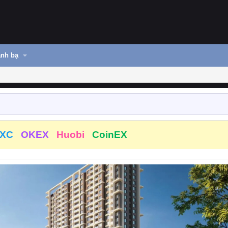
nh bạ
XC
OKEX
Huobi
CoinEX