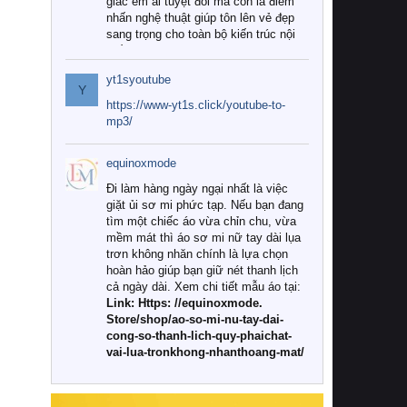
giác êm ái tuyệt đối mà còn là điểm
nhấn nghệ thuật giúp tôn lên vẻ đẹp
sang trọng cho toàn bộ kiến trúc nội
thất.
yt1syoutube
Tuy nhiên, giữa thị trường đa dạng
Y
với vô vàn thương hiệu và mẫu mã
https://www-yt1s.click/youtube-to-
như hiện nay, làm thế nào để chọn
mp3/
được những bộ chăn ga gối đệm cao
cấp thực sự chất lượng, phù hợp với
equinoxmode
khí hậu và nhu cầu sử dụng của gia
đình? Hãy cùng chúng tôi đi tìm lời
Đi làm hàng ngày ngại nhất là việc
giải đáp chi tiết qua bài viết dưới đây.
giặt ủi sơ mi phức tạp. Nếu bạn đang
tìm một chiếc áo vừa chỉn chu, vừa
1. Tại sao các gia đình hiện đại lại ưa
mềm mát thì áo sơ mi nữ tay dài lụa
chuộng chăn ga gối đệm cao cấp?
trơn không nhăn chính là lựa chọn
hoàn hảo giúp bạn giữ nét thanh lịch
Khác với các dòng sản phẩm thông
cả ngày dài. Xem chi tiết mẫu áo tại:
thường, những bộ chăn ga gối đệm
Link: Https: //equinoxmode.
cao cấp trải qua quy trình sản xuất
Store/shop/ao-so-mi-nu-tay-dai-
nghiêm ngặt từ khâu chọn lọc nguyên
cong-so-thanh-lich-quy-phaichat-
liệu tự nhiên đến công nghệ dệt
vai-lua-tronkhong-nhanthoang-mat/
nhuộm hiện đại không chứa hóa chất
độc hại. Khi sử dụng dòng sản phẩm
này, bạn sẽ cảm nhận rõ rệt sự khác