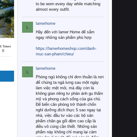
to be worn every day while matching
almost every outfit.
lamerhome
L
Hãy đến với lamer Home để sắm
ngay những sản phẩm phù hợp
B Token
https://lamerhomeshop.com/danh-
0
muc-san-pham/chieu/
lamerhome
L
Phòng ngủ không chỉ đơn thuần là nơi
để chúng ta ngả lưng sau một ngày
làm việc mệt mỏi, mà đây còn là
không gian riêng tư phản ánh gu thẩm
mỹ và phong cách sống của gia chủ.
Để biến căn phòng trở thành chốn
nghỉ dưỡng đích thực 5 sao ngay tại
nhà, việc đầu tư vào các bộ sản
phẩm chăn ga gối đệm cao cấp là
điều vô cùng cần thiết. Những sản
phẩm này không chỉ mang lại cảm