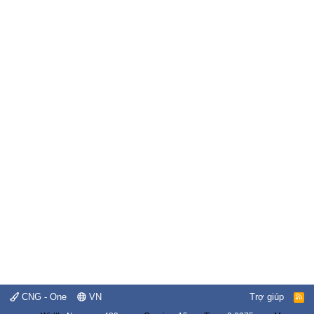
CNG - One
VN
Trợ giúp
R
S