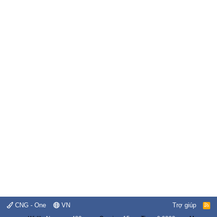
CNG - One
VN
Trợ giúp
R
S