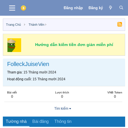
Đăng nhập
Đăng ký
Trang Chủ
Thành Viên
Hướng dẫn kiếm tiền đơn giản miễn phí
FolleckJuiseVien
Tham gia
15 Tháng mười 2024
Hoạt động cuối
15 Tháng mười 2024
Bài viết
Lượt thích
VNB Token
0
0
0
Tìm kiếm
Tường nhà
Bài đăng
Thông tin