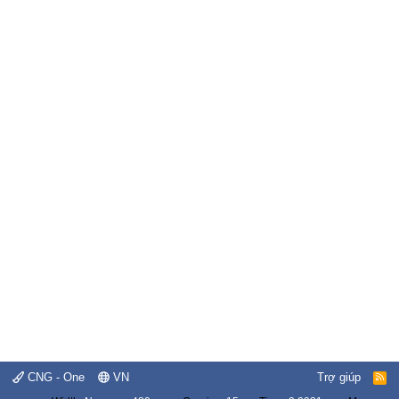
CNG - One
VN
Trợ giúp
R
S