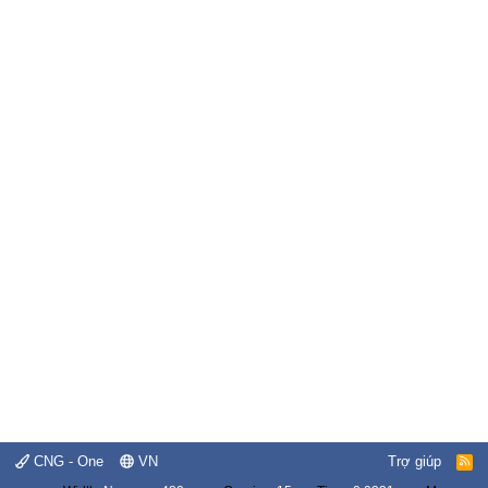
CNG - One
VN
Trợ giúp
R
S