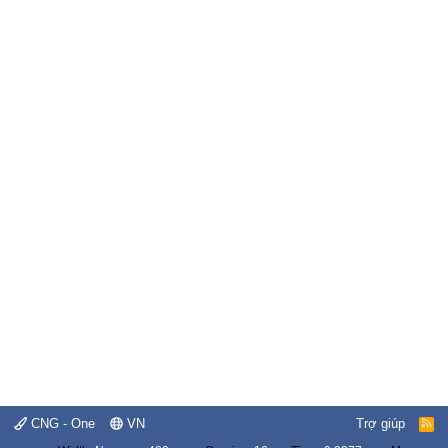
CNG - One
VN
Trợ giúp
R
S