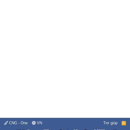
CNG - One
VN
Trợ giúp
R
S