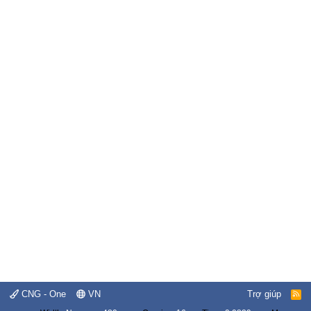
CNG - One
VN
Trợ giúp
R
S