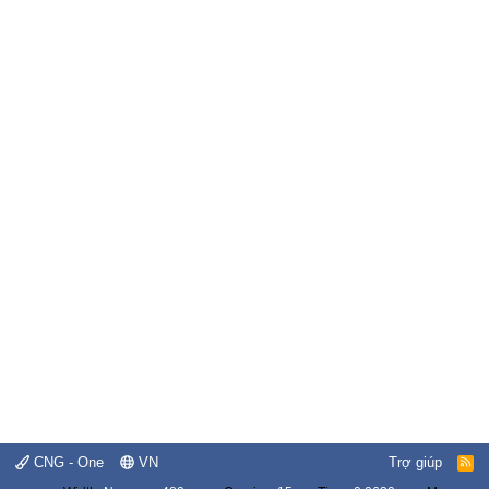
CNG - One
VN
Trợ giúp
R
S