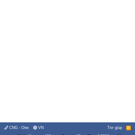
CNG - One
VN
Trợ giúp
R
S