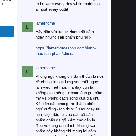
to be worn every day while matching
0
almost every outfit.
lamerhome
L
Hãy đến với lamer Home để sắm
ngay những sản phẩm phù hợp
https://lamerhomeshop.com/danh-
muc-san-pham/chieu/
lamerhome
L
Phòng ngủ không chỉ đơn thuần là nơi
để chúng ta ngả lưng sau một ngày
làm việc mệt mỏi, mà đây còn là
không gian riêng tư phản ánh gu thẩm
mỹ và phong cách sống của gia chủ.
Để biến căn phòng trở thành chốn
nghỉ dưỡng đích thực 5 sao ngay tại
nhà, việc đầu tư vào các bộ sản
phẩm chăn ga gối đệm cao cấp là
điều vô cùng cần thiết. Những sản
phẩm này không chỉ mang lại cảm