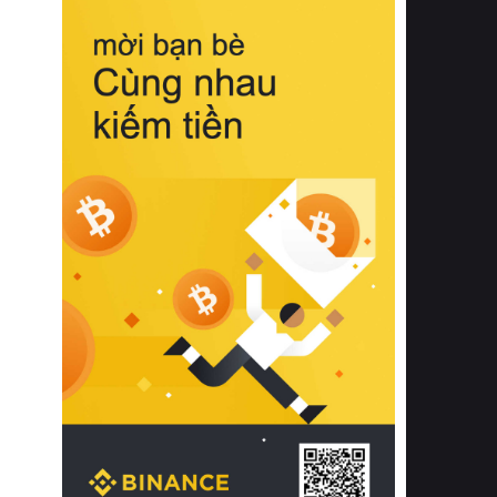
biệt từ bề mặt vải mềm mịn, khả năng
thoáng khí tuyệt vời cho đến độ đàn
hồi chuẩn xác của phần đệm nâng đỡ
cột sống.
Bên cạnh đó, việc lựa chọn các dòng
sản phẩm đạt chuẩn chất lượng quốc
tế còn giúp ngăn ngừa tình trạng kích
ứng da, hạn chế sự phát triển của vi
khuẩn và nấm mốc trong điều kiện
thời tiết nóng ẩm. Bạn có thể tìm hiểu
thêm các nghiên cứu khoa học về tác
động của giấc ngủ và môi trường
phòng ngủ đối với sức khỏe con
người tại Sleep Foundation (External
Link) để có cái nhìn toàn diện hơn.
2. Các tiêu chí vàng khi lựa chọn
chăn ga gối đệm cao cấp cho phòng
ngủ
Để sở hữu một bộ chăn ga gối đệm
cao cấp hoàn hảo cả về thẩm mỹ lẫn
công năng, người tiêu dùng cần cân
nhắc kỹ lưỡng các tiêu chí quan trọng