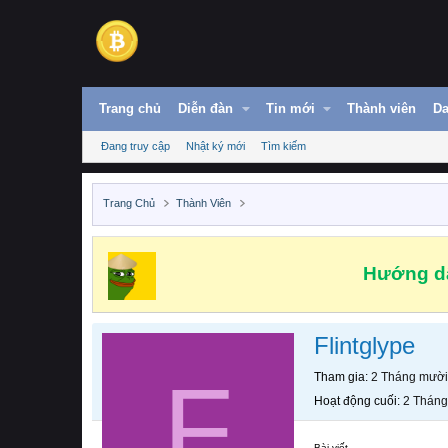
Trang chủ
Diễn đàn
Tin mới
Thành viên
Da
Đang truy cập
Nhật ký mới
Tìm kiếm
Trang Chủ
Thành Viên
Hướng dẫ
Flintglype
F
Tham gia
2 Tháng mười
Hoạt động cuối
2 Tháng
Bài viết