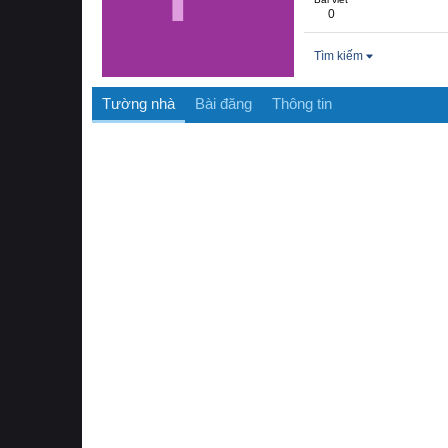
0
Tìm kiếm
Tường nhà
Bài đăng
Thông tin