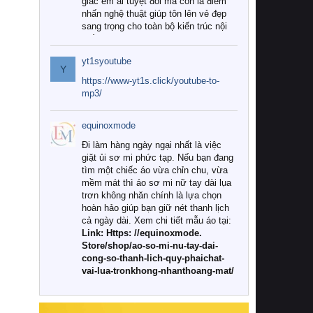
giác êm ái tuyệt đối mà còn là điểm
nhấn nghệ thuật giúp tôn lên vẻ đẹp
sang trọng cho toàn bộ kiến trúc nội
thất.
yt1syoutube
Tuy nhiên, giữa thị trường đa dạng
Y
với vô vàn thương hiệu và mẫu mã
https://www-yt1s.click/youtube-to-
như hiện nay, làm thế nào để chọn
mp3/
được những bộ chăn ga gối đệm cao
cấp thực sự chất lượng, phù hợp với
equinoxmode
khí hậu và nhu cầu sử dụng của gia
đình? Hãy cùng chúng tôi đi tìm lời
Đi làm hàng ngày ngại nhất là việc
giải đáp chi tiết qua bài viết dưới đây.
giặt ủi sơ mi phức tạp. Nếu bạn đang
tìm một chiếc áo vừa chỉn chu, vừa
1. Tại sao các gia đình hiện đại lại ưa
mềm mát thì áo sơ mi nữ tay dài lụa
chuộng chăn ga gối đệm cao cấp?
trơn không nhăn chính là lựa chọn
hoàn hảo giúp bạn giữ nét thanh lịch
Khác với các dòng sản phẩm thông
cả ngày dài. Xem chi tiết mẫu áo tại:
thường, những bộ chăn ga gối đệm
Link: Https: //equinoxmode.
cao cấp trải qua quy trình sản xuất
Store/shop/ao-so-mi-nu-tay-dai-
nghiêm ngặt từ khâu chọn lọc nguyên
cong-so-thanh-lich-quy-phaichat-
liệu tự nhiên đến công nghệ dệt
vai-lua-tronkhong-nhanthoang-mat/
nhuộm hiện đại không chứa hóa chất
độc hại. Khi sử dụng dòng sản phẩm
này, bạn sẽ cảm nhận rõ rệt sự khác