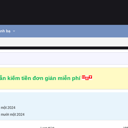
nh bạ
n kiếm tiền đơn giản miễn phí
 một 2024
 mười một 2024
Lượt thích
VN