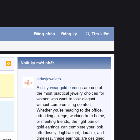
Đăng nhập
Đăng ký
Tìm kiếm
Nhật ký mới nhất
siriusjewelers
Binance
MEXC
A
daily wear gold earrings
are one of
the most practical jewelry choices for
women who want to look elegant
without compromising comfort.
Whether you're heading to the office,
attending college, working from home,
or meeting friends, the right pair of
gold earrings can complete your look
effortlessly. Lightweight, durable, and
timeless, these earrings are designed
B Token