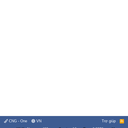
CNG - One
VN
Trợ giúp
R
S