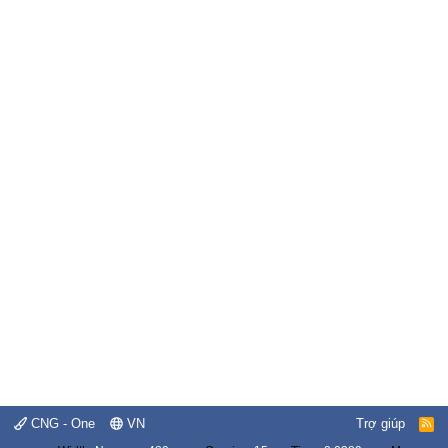
CNG - One
VN
Trợ giúp
R
S