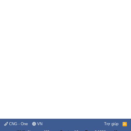
CNG - One
VN
Trợ giúp
R
S