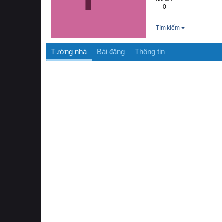
0
Tìm kiếm
Tường nhà
Bài đăng
Thông tin