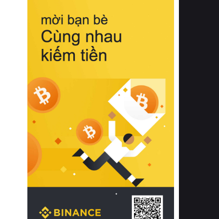
biệt từ bề mặt vải mềm mịn, khả năng
thoáng khí tuyệt vời cho đến độ đàn
hồi chuẩn xác của phần đệm nâng đỡ
cột sống.
Bên cạnh đó, việc lựa chọn các dòng
sản phẩm đạt chuẩn chất lượng quốc
tế còn giúp ngăn ngừa tình trạng kích
ứng da, hạn chế sự phát triển của vi
khuẩn và nấm mốc trong điều kiện
thời tiết nóng ẩm. Bạn có thể tìm hiểu
thêm các nghiên cứu khoa học về tác
động của giấc ngủ và môi trường
phòng ngủ đối với sức khỏe con
người tại Sleep Foundation (External
Link) để có cái nhìn toàn diện hơn.
2. Các tiêu chí vàng khi lựa chọn
chăn ga gối đệm cao cấp cho phòng
ngủ
Để sở hữu một bộ chăn ga gối đệm
cao cấp hoàn hảo cả về thẩm mỹ lẫn
công năng, người tiêu dùng cần cân
nhắc kỹ lưỡng các tiêu chí quan trọng