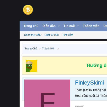
Trang chủ
Diễn đàn
Tin mới
Thành viên
Da
Đang truy cập
Nhật ký mới
Tìm kiếm
Trang Chủ
Thành Viên
Hướng dẫ
FinleySkimi
F
Tham gia
16 Tháng hai
Hoạt động cuối
16 Thán
Bài viết