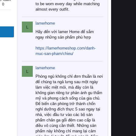
to be worn every day while matching
0
almost every outfit.
lamerhome
L
Hãy đến với lamer Home để sắm
ngay những sản phẩm phù hợp
https://lamerhomeshop.com/danh-
muc-san-pham/chieu/
lamerhome
L
Phòng ngủ không chỉ đơn thuần là nơi
để chúng ta ngả lưng sau một ngày
làm việc mệt mỏi, mà đây còn là
không gian riêng tư phản ánh gu thẩm
mỹ và phong cách sống của gia chủ.
Để biến căn phòng trở thành chốn
nghỉ dưỡng đích thực 5 sao ngay tại
nhà, việc đầu tư vào các bộ sản
phẩm chăn ga gối đệm cao cấp là
điều vô cùng cần thiết. Những sản
phẩm này không chỉ mang lại cảm