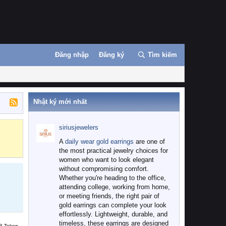
Đăng nhập
Đăng ký
Tìm kiếm
Nhật ký mới nhất
siriusjewelers
Binance
MEXC
A
daily wear gold earrings
are one of
the most practical jewelry choices for
women who want to look elegant
without compromising comfort.
Whether you're heading to the office,
attending college, working from home,
or meeting friends, the right pair of
gold earrings can complete your look
effortlessly. Lightweight, durable, and
timeless, these earrings are designed
B Token