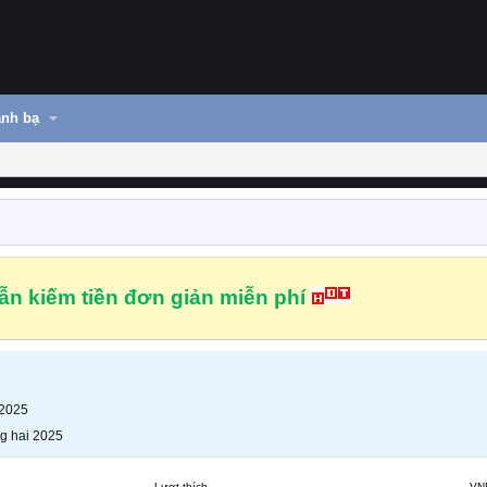
nh bạ
n kiếm tiền đơn giản miễn phí
 2025
g hai 2025
Lượt thích
VN