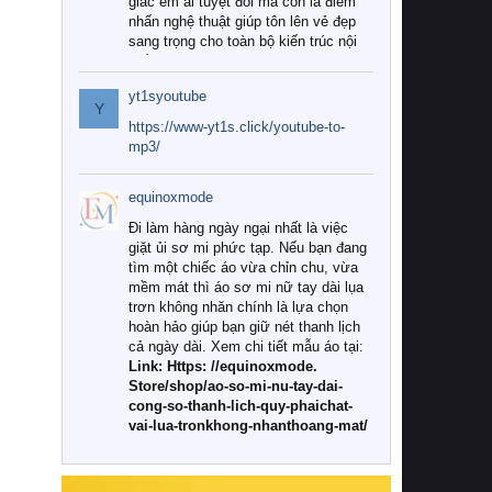
giác êm ái tuyệt đối mà còn là điểm
nhấn nghệ thuật giúp tôn lên vẻ đẹp
sang trọng cho toàn bộ kiến trúc nội
thất.
yt1syoutube
Tuy nhiên, giữa thị trường đa dạng
Y
với vô vàn thương hiệu và mẫu mã
https://www-yt1s.click/youtube-to-
như hiện nay, làm thế nào để chọn
mp3/
được những bộ chăn ga gối đệm cao
cấp thực sự chất lượng, phù hợp với
equinoxmode
khí hậu và nhu cầu sử dụng của gia
đình? Hãy cùng chúng tôi đi tìm lời
Đi làm hàng ngày ngại nhất là việc
giải đáp chi tiết qua bài viết dưới đây.
giặt ủi sơ mi phức tạp. Nếu bạn đang
tìm một chiếc áo vừa chỉn chu, vừa
1. Tại sao các gia đình hiện đại lại ưa
mềm mát thì áo sơ mi nữ tay dài lụa
chuộng chăn ga gối đệm cao cấp?
trơn không nhăn chính là lựa chọn
hoàn hảo giúp bạn giữ nét thanh lịch
Khác với các dòng sản phẩm thông
cả ngày dài. Xem chi tiết mẫu áo tại:
thường, những bộ chăn ga gối đệm
Link: Https: //equinoxmode.
cao cấp trải qua quy trình sản xuất
Store/shop/ao-so-mi-nu-tay-dai-
nghiêm ngặt từ khâu chọn lọc nguyên
cong-so-thanh-lich-quy-phaichat-
liệu tự nhiên đến công nghệ dệt
vai-lua-tronkhong-nhanthoang-mat/
nhuộm hiện đại không chứa hóa chất
độc hại. Khi sử dụng dòng sản phẩm
này, bạn sẽ cảm nhận rõ rệt sự khác