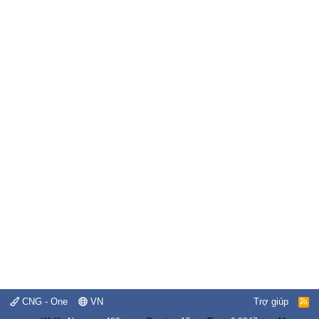
CNG - One
VN
Trợ giúp
R
S