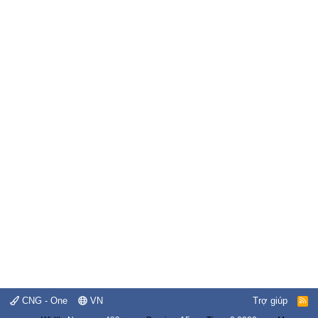
CNG - One
VN
Trợ giúp
R
S