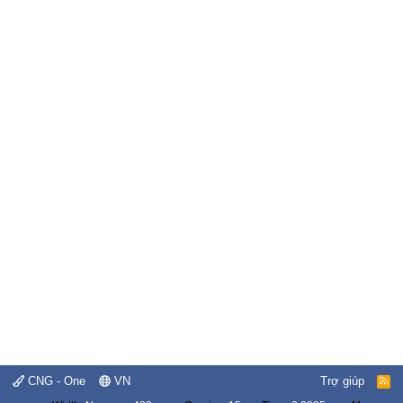
CNG - One
VN
Trợ giúp
R
S