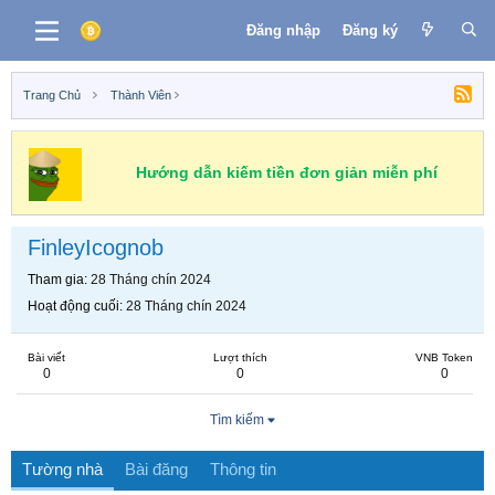
Đăng nhập
Đăng ký
Trang Chủ
Thành Viên
Hướng dẫn kiếm tiền đơn giản miễn phí
FinleyIcognob
Tham gia
28 Tháng chín 2024
Hoạt động cuối
28 Tháng chín 2024
Bài viết
Lượt thích
VNB Token
0
0
0
Tìm kiếm
Tường nhà
Bài đăng
Thông tin