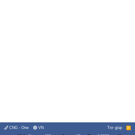
CNG - One
VN
Trợ giúp
R
S