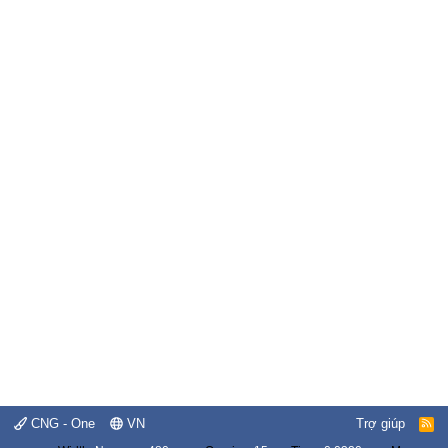
CNG - One
VN
Trợ giúp
R
S