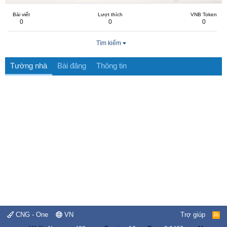
Bài viết
Lượt thích
VNB Token
0
0
0
Tìm kiếm
Tường nhà
Bài đăng
Thông tin
CNG - One
VN
Trợ giúp
R
S