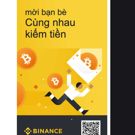
biệt từ bề mặt vải mềm mịn, khả năng
thoáng khí tuyệt vời cho đến độ đàn
hồi chuẩn xác của phần đệm nâng đỡ
cột sống.
Bên cạnh đó, việc lựa chọn các dòng
sản phẩm đạt chuẩn chất lượng quốc
tế còn giúp ngăn ngừa tình trạng kích
ứng da, hạn chế sự phát triển của vi
khuẩn và nấm mốc trong điều kiện
thời tiết nóng ẩm. Bạn có thể tìm hiểu
thêm các nghiên cứu khoa học về tác
động của giấc ngủ và môi trường
phòng ngủ đối với sức khỏe con
người tại Sleep Foundation (External
Link) để có cái nhìn toàn diện hơn.
2. Các tiêu chí vàng khi lựa chọn
chăn ga gối đệm cao cấp cho phòng
ngủ
Để sở hữu một bộ chăn ga gối đệm
cao cấp hoàn hảo cả về thẩm mỹ lẫn
công năng, người tiêu dùng cần cân
nhắc kỹ lưỡng các tiêu chí quan trọng