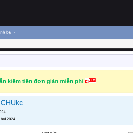
nh bạ
n kiếm tiền đơn giản miễn phí
RCHUkc
2024
 hai 2024
Lượt thích
VN