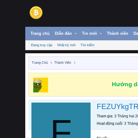
Trang chủ
Diễn đàn
Tin mới
Thành viên
Da
Đang truy cập
Nhật ký mới
Tìm kiếm
Trang Chủ
Thành Viên
Hướng dẫ
FEZUYkgT
F
Tham gia
3 Tháng hai 
Hoạt động cuối
3 Tháng
Bài viết