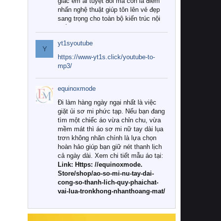
giác êm ái tuyệt đối mà còn là điểm
nhấn nghệ thuật giúp tôn lên vẻ đẹp
sang trọng cho toàn bộ kiến trúc nội
thất.
yt1syoutube
Tuy nhiên, giữa thị trường đa dạng
Y
với vô vàn thương hiệu và mẫu mã
https://www-yt1s.click/youtube-to-
như hiện nay, làm thế nào để chọn
mp3/
được những bộ chăn ga gối đệm cao
cấp thực sự chất lượng, phù hợp với
equinoxmode
khí hậu và nhu cầu sử dụng của gia
đình? Hãy cùng chúng tôi đi tìm lời
Đi làm hàng ngày ngại nhất là việc
giải đáp chi tiết qua bài viết dưới đây.
giặt ủi sơ mi phức tạp. Nếu bạn đang
tìm một chiếc áo vừa chỉn chu, vừa
1. Tại sao các gia đình hiện đại lại ưa
mềm mát thì áo sơ mi nữ tay dài lụa
chuộng chăn ga gối đệm cao cấp?
trơn không nhăn chính là lựa chọn
hoàn hảo giúp bạn giữ nét thanh lịch
Khác với các dòng sản phẩm thông
cả ngày dài. Xem chi tiết mẫu áo tại:
thường, những bộ chăn ga gối đệm
Link: Https: //equinoxmode.
cao cấp trải qua quy trình sản xuất
Store/shop/ao-so-mi-nu-tay-dai-
nghiêm ngặt từ khâu chọn lọc nguyên
cong-so-thanh-lich-quy-phaichat-
liệu tự nhiên đến công nghệ dệt
vai-lua-tronkhong-nhanthoang-mat/
nhuộm hiện đại không chứa hóa chất
độc hại. Khi sử dụng dòng sản phẩm
này, bạn sẽ cảm nhận rõ rệt sự khác