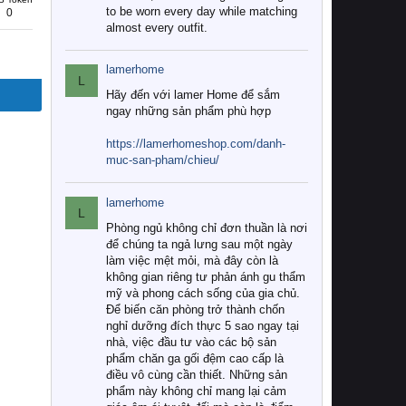
to be worn every day while matching
0
almost every outfit.
lamerhome
L
Hãy đến với lamer Home để sắm
ngay những sản phẩm phù hợp
https://lamerhomeshop.com/danh-
muc-san-pham/chieu/
lamerhome
L
Phòng ngủ không chỉ đơn thuần là nơi
để chúng ta ngả lưng sau một ngày
làm việc mệt mỏi, mà đây còn là
không gian riêng tư phản ánh gu thẩm
mỹ và phong cách sống của gia chủ.
Để biến căn phòng trở thành chốn
nghỉ dưỡng đích thực 5 sao ngay tại
nhà, việc đầu tư vào các bộ sản
phẩm chăn ga gối đệm cao cấp là
điều vô cùng cần thiết. Những sản
phẩm này không chỉ mang lại cảm