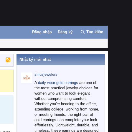
Đăng nhập
Đăng ký
Tìm kiếm
Nhật ký mới nhất
siriusjewelers
Binance
MEXC
A
daily wear gold earrings
are one of
the most practical jewelry choices for
women who want to look elegant
without compromising comfort.
Whether you're heading to the office,
attending college, working from home,
or meeting friends, the right pair of
gold earrings can complete your look
effortlessly. Lightweight, durable, and
timeless, these earrings are designed
B Token