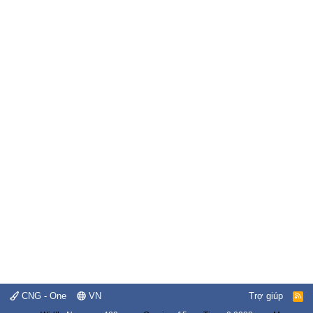
CNG - One
VN
Trợ giúp
R
S