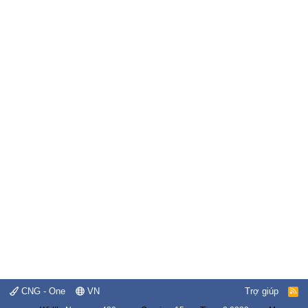
CNG - One
VN
Trợ giúp
R
S