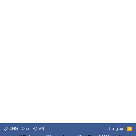
CNG - One
VN
Trợ giúp
R
S