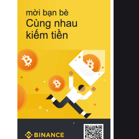
biệt từ bề mặt vải mềm mịn, khả năng
thoáng khí tuyệt vời cho đến độ đàn
hồi chuẩn xác của phần đệm nâng đỡ
cột sống.
Bên cạnh đó, việc lựa chọn các dòng
sản phẩm đạt chuẩn chất lượng quốc
tế còn giúp ngăn ngừa tình trạng kích
ứng da, hạn chế sự phát triển của vi
khuẩn và nấm mốc trong điều kiện
thời tiết nóng ẩm. Bạn có thể tìm hiểu
thêm các nghiên cứu khoa học về tác
động của giấc ngủ và môi trường
phòng ngủ đối với sức khỏe con
người tại Sleep Foundation (External
Link) để có cái nhìn toàn diện hơn.
2. Các tiêu chí vàng khi lựa chọn
chăn ga gối đệm cao cấp cho phòng
ngủ
Để sở hữu một bộ chăn ga gối đệm
cao cấp hoàn hảo cả về thẩm mỹ lẫn
công năng, người tiêu dùng cần cân
nhắc kỹ lưỡng các tiêu chí quan trọng