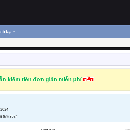
nh bạ
n kiếm tiền đơn giản miễn phí
 2024
g tám 2024
Lượt thích
VN