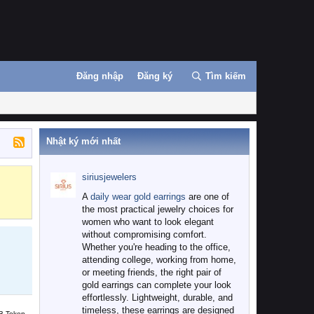
Đăng nhập
Đăng ký
Tìm kiếm
Nhật ký mới nhất
siriusjewelers
Binance
MEXC
A
daily wear gold earrings
are one of
the most practical jewelry choices for
women who want to look elegant
without compromising comfort.
Whether you're heading to the office,
attending college, working from home,
or meeting friends, the right pair of
gold earrings can complete your look
effortlessly. Lightweight, durable, and
timeless, these earrings are designed
B Token