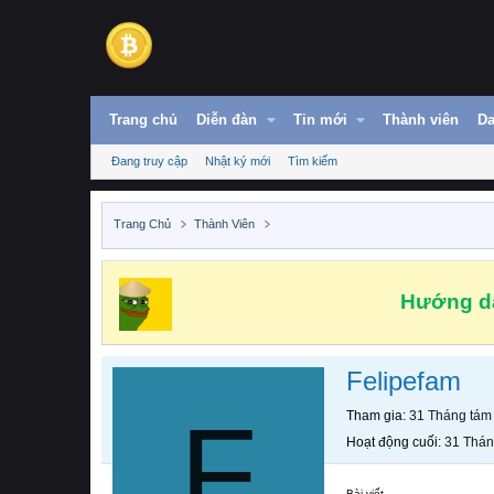
Trang chủ
Diễn đàn
Tin mới
Thành viên
Da
Đang truy cập
Nhật ký mới
Tìm kiếm
Trang Chủ
Thành Viên
Hướng dẫ
Felipefam
F
Tham gia
31 Tháng tám
Hoạt động cuối
31 Thán
Bài viết