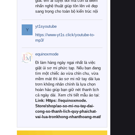
giác êm ái tuyệt đối mà còn là điểm
nhấn nghệ thuật giúp tôn lên vẻ đẹp
sang trọng cho toàn bộ kiến trúc nội
thất.
yt1syoutube
Tuy nhiên, giữa thị trường đa dạng
Y
với vô vàn thương hiệu và mẫu mã
https://www-yt1s.click/youtube-to-
như hiện nay, làm thế nào để chọn
mp3/
được những bộ chăn ga gối đệm cao
cấp thực sự chất lượng, phù hợp với
equinoxmode
khí hậu và nhu cầu sử dụng của gia
đình? Hãy cùng chúng tôi đi tìm lời
Đi làm hàng ngày ngại nhất là việc
giải đáp chi tiết qua bài viết dưới đây.
giặt ủi sơ mi phức tạp. Nếu bạn đang
tìm một chiếc áo vừa chỉn chu, vừa
1. Tại sao các gia đình hiện đại lại ưa
mềm mát thì áo sơ mi nữ tay dài lụa
chuộng chăn ga gối đệm cao cấp?
trơn không nhăn chính là lựa chọn
hoàn hảo giúp bạn giữ nét thanh lịch
Khác với các dòng sản phẩm thông
cả ngày dài. Xem chi tiết mẫu áo tại:
thường, những bộ chăn ga gối đệm
Link: Https: //equinoxmode.
cao cấp trải qua quy trình sản xuất
Store/shop/ao-so-mi-nu-tay-dai-
nghiêm ngặt từ khâu chọn lọc nguyên
cong-so-thanh-lich-quy-phaichat-
liệu tự nhiên đến công nghệ dệt
vai-lua-tronkhong-nhanthoang-mat/
nhuộm hiện đại không chứa hóa chất
độc hại. Khi sử dụng dòng sản phẩm
này, bạn sẽ cảm nhận rõ rệt sự khác