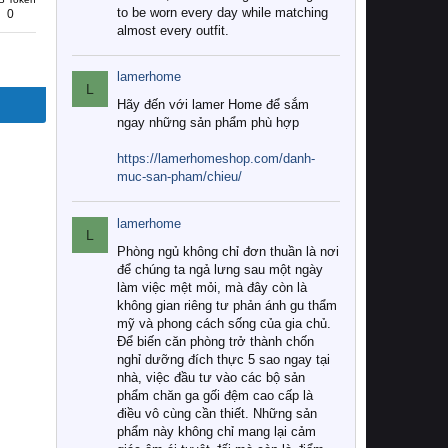
to be worn every day while matching
0
almost every outfit.
lamerhome
L
Hãy đến với lamer Home để sắm
ngay những sản phẩm phù hợp
https://lamerhomeshop.com/danh-
muc-san-pham/chieu/
lamerhome
L
Phòng ngủ không chỉ đơn thuần là nơi
để chúng ta ngả lưng sau một ngày
làm việc mệt mỏi, mà đây còn là
không gian riêng tư phản ánh gu thẩm
mỹ và phong cách sống của gia chủ.
Để biến căn phòng trở thành chốn
nghỉ dưỡng đích thực 5 sao ngay tại
nhà, việc đầu tư vào các bộ sản
phẩm chăn ga gối đệm cao cấp là
điều vô cùng cần thiết. Những sản
phẩm này không chỉ mang lại cảm