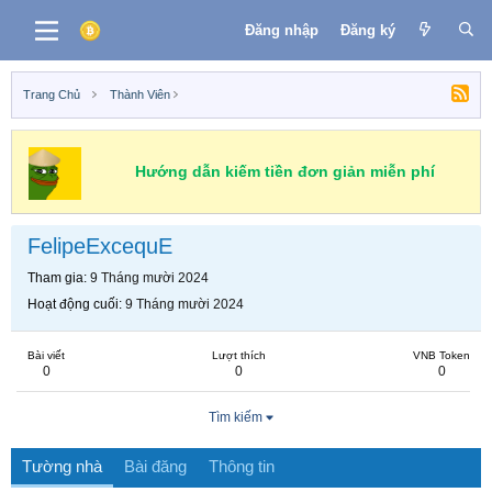
Đăng nhập
Đăng ký
Trang Chủ
Thành Viên
Hướng dẫn kiếm tiền đơn giản miễn phí
FelipeExcequE
Tham gia
9 Tháng mười 2024
Hoạt động cuối
9 Tháng mười 2024
Bài viết
Lượt thích
VNB Token
0
0
0
Tìm kiếm
Tường nhà
Bài đăng
Thông tin