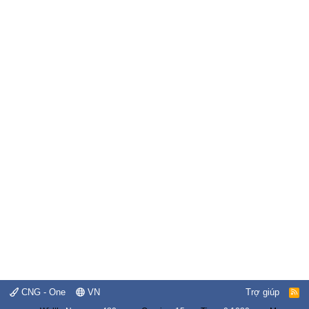
CNG - One
VN
Trợ giúp
R
S