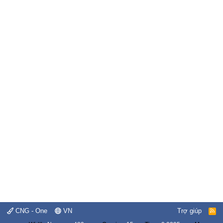
CNG - One
VN
Trợ giúp
R
S