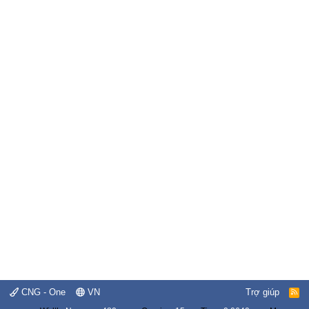
CNG - One
VN
Trợ giúp
R
S