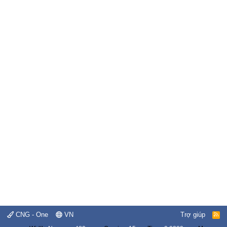
CNG - One
VN
Trợ giúp
R
S