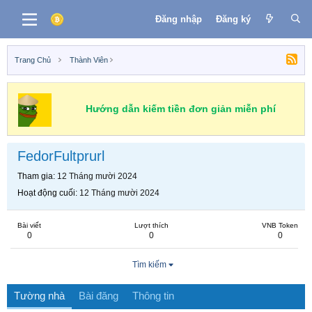
Đăng nhập
Đăng ký
Trang Chủ
Thành Viên
Hướng dẫn kiếm tiền đơn giản miễn phí
FedorFultprurl
Tham gia
12 Tháng mười 2024
Hoạt động cuối
12 Tháng mười 2024
Bài viết
Lượt thích
VNB Token
0
0
0
Tìm kiếm
Tường nhà
Bài đăng
Thông tin