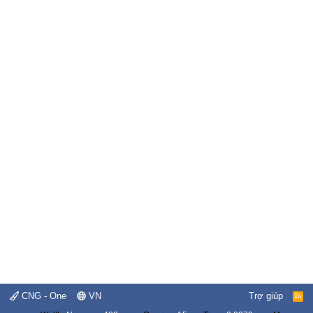
CNG - One
VN
Trợ giúp
R
S