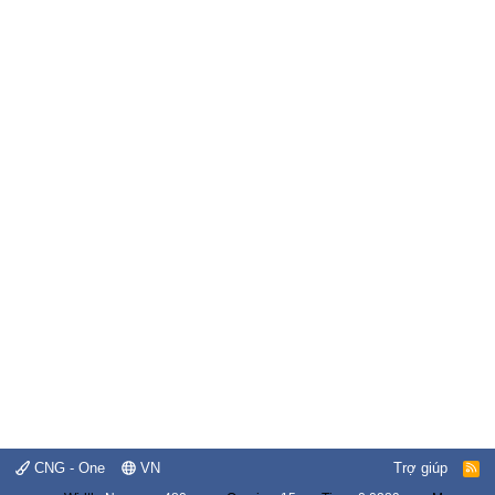
CNG - One
VN
Trợ giúp
R
S