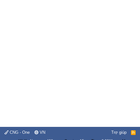
CNG - One
VN
Trợ giúp
R
S