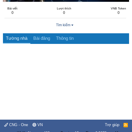
Bài viết
Lượt thích
VNB Token
0
0
0
Tìm kiếm
Tường nhà
Bài đăng
Thông tin
CNG - One
VN
Trợ giúp
R
S