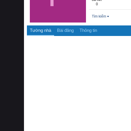
0
Tìm kiếm
Tường nhà
Bài đăng
Thông tin