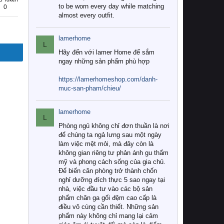
to be worn every day while matching
0
almost every outfit.
lamerhome
L
Hãy đến với lamer Home để sắm
ngay những sản phẩm phù hợp
https://lamerhomeshop.com/danh-
muc-san-pham/chieu/
lamerhome
L
Phòng ngủ không chỉ đơn thuần là nơi
để chúng ta ngả lưng sau một ngày
làm việc mệt mỏi, mà đây còn là
không gian riêng tư phản ánh gu thẩm
mỹ và phong cách sống của gia chủ.
Để biến căn phòng trở thành chốn
nghỉ dưỡng đích thực 5 sao ngay tại
nhà, việc đầu tư vào các bộ sản
phẩm chăn ga gối đệm cao cấp là
điều vô cùng cần thiết. Những sản
phẩm này không chỉ mang lại cảm