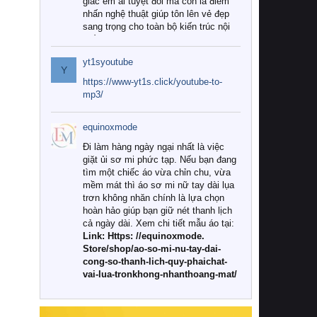
giác êm ái tuyệt đối mà còn là điểm
nhấn nghệ thuật giúp tôn lên vẻ đẹp
sang trọng cho toàn bộ kiến trúc nội
thất.
yt1syoutube
Tuy nhiên, giữa thị trường đa dạng
Y
với vô vàn thương hiệu và mẫu mã
https://www-yt1s.click/youtube-to-
như hiện nay, làm thế nào để chọn
mp3/
được những bộ chăn ga gối đệm cao
cấp thực sự chất lượng, phù hợp với
equinoxmode
khí hậu và nhu cầu sử dụng của gia
đình? Hãy cùng chúng tôi đi tìm lời
Đi làm hàng ngày ngại nhất là việc
giải đáp chi tiết qua bài viết dưới đây.
giặt ủi sơ mi phức tạp. Nếu bạn đang
tìm một chiếc áo vừa chỉn chu, vừa
1. Tại sao các gia đình hiện đại lại ưa
mềm mát thì áo sơ mi nữ tay dài lụa
chuộng chăn ga gối đệm cao cấp?
trơn không nhăn chính là lựa chọn
hoàn hảo giúp bạn giữ nét thanh lịch
Khác với các dòng sản phẩm thông
cả ngày dài. Xem chi tiết mẫu áo tại:
thường, những bộ chăn ga gối đệm
Link: Https: //equinoxmode.
cao cấp trải qua quy trình sản xuất
Store/shop/ao-so-mi-nu-tay-dai-
nghiêm ngặt từ khâu chọn lọc nguyên
cong-so-thanh-lich-quy-phaichat-
liệu tự nhiên đến công nghệ dệt
vai-lua-tronkhong-nhanthoang-mat/
nhuộm hiện đại không chứa hóa chất
độc hại. Khi sử dụng dòng sản phẩm
này, bạn sẽ cảm nhận rõ rệt sự khác