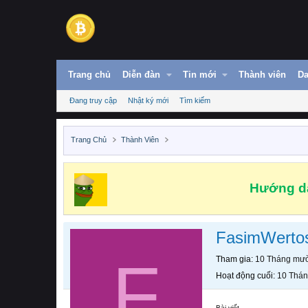
Trang chủ
Diễn đàn
Tin mới
Thành viên
Da
Đang truy cập
Nhật ký mới
Tìm kiếm
Trang Chủ
Thành Viên
Hướng dẫ
FasimWerto
F
Tham gia
10 Tháng mườ
Hoạt động cuối
10 Thán
Bài viết