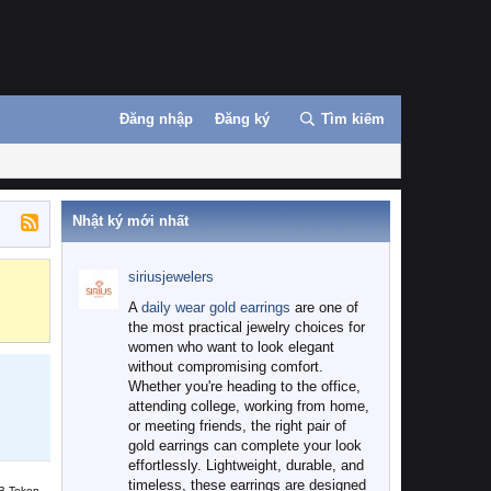
Đăng nhập
Đăng ký
Tìm kiếm
Nhật ký mới nhất
siriusjewelers
Binance
MEXC
A
daily wear gold earrings
are one of
the most practical jewelry choices for
women who want to look elegant
without compromising comfort.
Whether you're heading to the office,
attending college, working from home,
or meeting friends, the right pair of
gold earrings can complete your look
effortlessly. Lightweight, durable, and
timeless, these earrings are designed
B Token