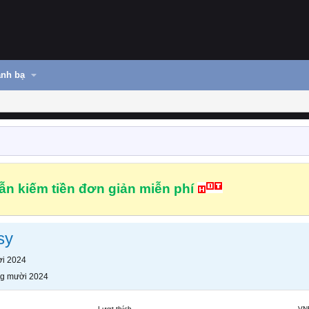
nh bạ
n kiếm tiền đơn giản miễn phí
sy
i 2024
g mười 2024
Lượt thích
VN