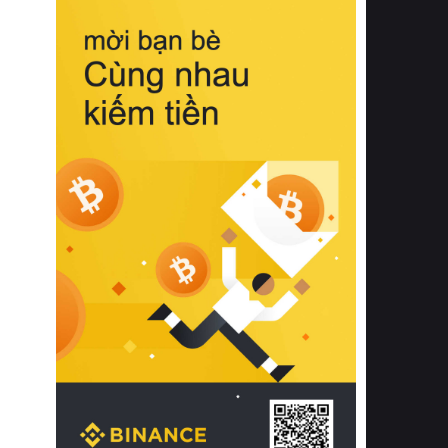
biệt từ bề mặt vải mềm mịn, khả năng
thoáng khí tuyệt vời cho đến độ đàn
hồi chuẩn xác của phần đệm nâng đỡ
cột sống.
Bên cạnh đó, việc lựa chọn các dòng
sản phẩm đạt chuẩn chất lượng quốc
tế còn giúp ngăn ngừa tình trạng kích
ứng da, hạn chế sự phát triển của vi
khuẩn và nấm mốc trong điều kiện
thời tiết nóng ẩm. Bạn có thể tìm hiểu
thêm các nghiên cứu khoa học về tác
động của giấc ngủ và môi trường
phòng ngủ đối với sức khỏe con
người tại Sleep Foundation (External
Link) để có cái nhìn toàn diện hơn.
2. Các tiêu chí vàng khi lựa chọn
chăn ga gối đệm cao cấp cho phòng
ngủ
Để sở hữu một bộ chăn ga gối đệm
cao cấp hoàn hảo cả về thẩm mỹ lẫn
công năng, người tiêu dùng cần cân
nhắc kỹ lưỡng các tiêu chí quan trọng