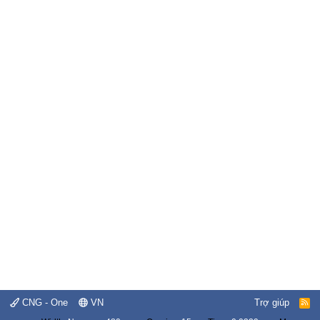
CNG - One
VN
Trợ giúp
R
S