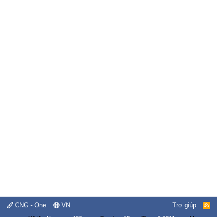
CNG - One
VN
Trợ giúp
R
S