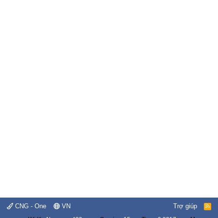
CNG - One
VN
Trợ giúp
R
S