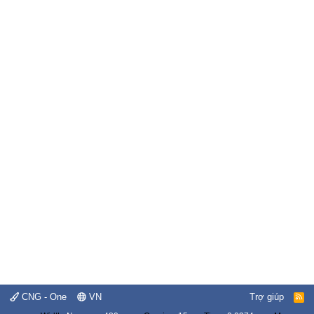
CNG - One
VN
Trợ giúp
R
S