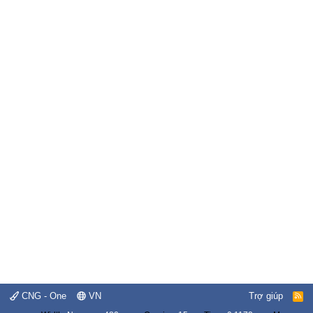
CNG - One
VN
Trợ giúp
R
S