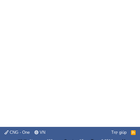
CNG - One
VN
Trợ giúp
R
S